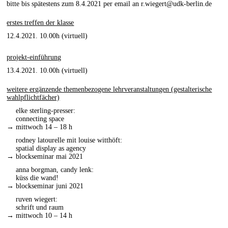
bitte bis spätestens zum 8.4.2021 per email an
r.wiegert@udk-berlin.de
erstes treffen der klasse
12.4.2021. 10.00h (virtuell)
projekt-einführung
13.4.2021. 10.00h (virtuell)
weitere ergänzende themenbezogene lehrveranstaltungen (gestalterische
wahlpflichtfächer)
elke sterling-presser:
connecting space
→
mittwoch 14 – 18 h
rodney latourelle mit louise witthöft:
spatial display as agency
→
blockseminar mai 2021
anna borgman, candy lenk:
küss die wand!
→
blockseminar juni 2021
ruven wiegert:
schrift und raum
→
mittwoch 10 – 14 h