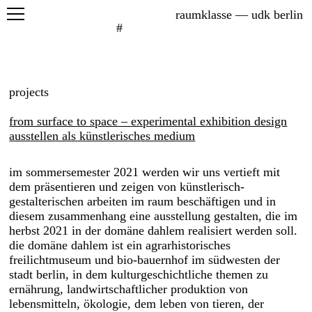
raumklasse — udk berlin
#
projects
seminars
projects
graduation
from surface to space – experimental exhibition design
ausstellen als künstlerisches medium
im sommersemester 2021 werden wir uns vertieft mit
exhibitions
dem präsentieren und zeigen von künstlerisch-
gestalterischen arbeiten im raum beschäftigen und in
printed matter
diesem zusammenhang eine ausstellung gestalten, die im
herbst 2021 in der domäne dahlem realisiert werden soll.
die domäne dahlem ist ein agrarhistorisches
freilichtmuseum und bio-bauernhof im südwesten der
stadt berlin, in dem kulturgeschichtliche themen zu
about
ernährung, landwirtschaftlicher produktion von
students
lebensmitteln, ökologie, dem leben von tieren, der