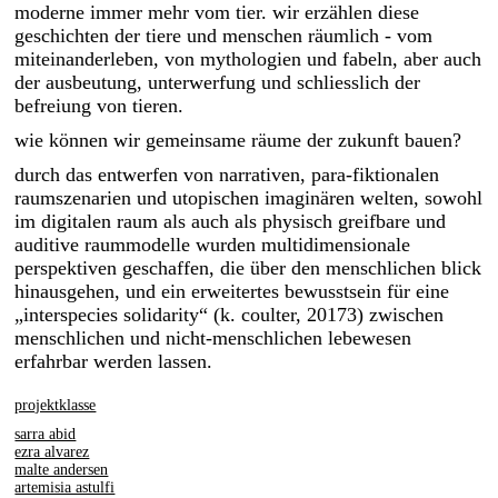
moderne immer mehr vom tier. wir erzählen diese
geschichten der tiere und menschen räumlich - vom
miteinanderleben, von mythologien und fabeln, aber auch
der ausbeutung, unterwerfung und schliesslich der
befreiung von tieren.
wie können wir gemeinsame räume der zukunft bauen?
durch das entwerfen von narrativen, para-fiktionalen
raumszenarien und utopischen imaginären welten, sowohl
exhibitions
im digitalen raum als auch als physisch greifbare und
auditive raummodelle wurden multidimensionale
printed matter
perspektiven geschaffen, die über den menschlichen blick
hinausgehen, und ein erweitertes bewusstsein für eine
„interspecies solidarity“ (k. coulter, 20173) zwischen
menschlichen und nicht-menschlichen lebewesen
erfahrbar werden lassen.
projektklasse
sarra abid
ezra alvarez
malte andersen
artemisia astulfi