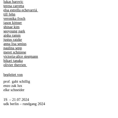
lukas barovic
teresa carretta
elsa estrella echevarriá
till fehn
veronika froch
jason kittner
shinae kim
seoyoung park
aisha ramm
justus ratzke
anna lisa senius
paulina sepp
meret schmiese
victoria-alice stegmann
hikari tanaka
olivier therrien
about
begleitet von
students
prof. gabi schillig
enzo zak lux
network
elke schneider
19. – 21.07.2024
udk berlin – rundgang 2024